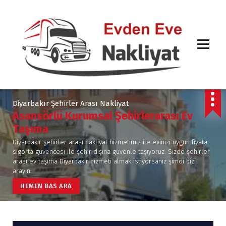
İ
ç
e
r
i
ğ
e
g
Diyarbakır şehirlerarası taşımacılık
e
Diyarbakır Şehirler Arası Nakliyat
ç
Asansörlü Kurumsal Şehirlerarası Ev
Taşıma
Diyarbakır şehirler arası nakliyat hizmetimiz ile evinizi uygun fiyata
sigorta güvencesi ile şehir dışına güvenle taşıyoruz. Sizde şehirler
arası ev taşıma Diyarbakır hizmeti almak istiyorsanız şimdi bizi
arayın
HEMEN BAS ARA