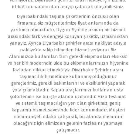
vermiyoruz. Diyarbakır şehirler arası nakliye için bizimle
irtibat numaramızdan arayıp çabucak ulaşabilirsiniz.
Diyarbakır’daki taşıma şirketlerinin öncüsü olan
firmamız, siz müşterilerimize fiyat anlamında da
yardımcı olmaktadır. Uygun Fiyat ile uzman bir hizmet
arasındaki fark ve dengeyi koruyan şirketiz, uzmanlıktan
yanayız. Ayrıca Diyarbakır şehirler arası nakliyat adıyla
nakliye’de rakip bilmeden hizmet veriyoruz.Biz
Alanımızda kullanılan tüm gerekli ekipmanları eksiksiz
ve her biri moderndir. Bide bu ekipmanlarımızın hijyenine
fazladan dikkat etmekteyiz. Diyarbakır Şehirler arası
taşımacılık hizmetinde kullanmış olduğumuz
gereçlerimiz, gerekli bakımlarını ve eksiklerini yaparak
yola çıkmaktadır. Kapalı araçlarımızı kullanan usta
şoförlerimiz ise bu işte alanda uzmandır. Hızlı teslimat
ve sistemli taşımacılığın yeri olan şirketimiz, geniş
kapsamlı hizmet sayesinde lider konumdadır. Müşteri
memnuniyeti odaklı çalışarak, bu alanda memnun
olacağınız için elimizden gelenin fazlasını yapmaya
çalışmadır.