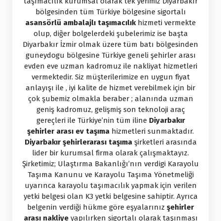
taşımacılık kurumsal olarak tek yerimiz Diyarbakır
bölgesinden tüm Türkiye bölgesine sigortalı
asansörlü ambalajlı taşımacılık
hizmeti vermekte
olup, diğer bolgelerdeki şubelerimiz ise başta
Diyarbakır İzmir olmak üzere tüm batı bölgesinden
guneydogu bölgesine Türkiye geneli şehirler arası
evden eve uzman kadromuz ile nakliyat hizmetleri
vermektedir. Siz müşterilerimize en uygun fiyat
anlayışı ile , iyi kalite de hizmet verebilmek için bir
çok şubemiz olmakla beraber ; alanında uzman
geniş kadromuz, gelişmiş son teknoloji araç
gereçleri ile Türkiye’nin tüm iline
Diyarbakır
şehirler arası ev taşıma
hizmetleri sunmaktadır.
Diyarbakır şehirlerarası taşıma
şirketleri arasında
lider bir kurumsal firma olarak çalışmaktayız.
Şirketimiz; Ulaştırma Bakanlığı’nın verdigi Karayolu
Taşıma Kanunu ve Karayolu Taşıma Yönetmeliği
uyarınca karayolu taşımacılık yapmak için verilen
yetki belgesi olan K3 yetki belgesine sahiptir. Ayrıca
belgenin verdiği hükme göre eşyalarınız
şehirler
arası nakliye
yapılırken sigortalı olarak taşınması