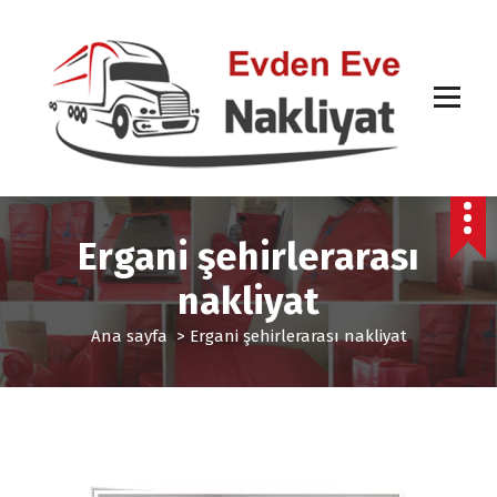
İ
ç
e
r
i
ğ
e
g
Diyarbakır şehirlerarası taşımacılık
e
ç
Ergani şehirlerarası
nakliyat
Ana sayfa
>
Ergani şehirlerarası nakliyat